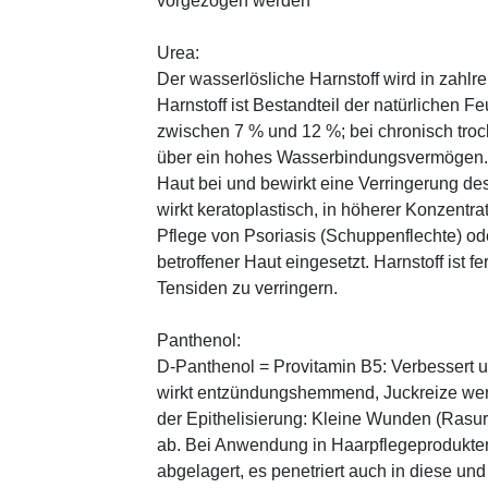
vorgezogen werden
Urea:
Der wasserlösliche Harnstoff wird in zahlr
Harnstoff ist Bestandteil der natürlichen F
zwischen 7 % und 12 %; bei chronisch trock
über ein hohes Wasserbindungsvermögen. E
Haut bei und bewirkt eine Verringerung de
wirkt keratoplastisch, in höherer Konzentra
Pflege von Psoriasis (Schuppenflechte) ode
betroffener Haut eingesetzt. Harnstoff ist fe
Tensiden zu verringern.
Panthenol:
D-Panthenol = Provitamin B5: Verbessert 
wirkt entzündungshemmend, Juckreize wer
der Epithelisierung: Kleine Wunden (Rasu
ab. Bei Anwendung in Haarpflegeprodukten
abgelagert, es penetriert auch in diese und