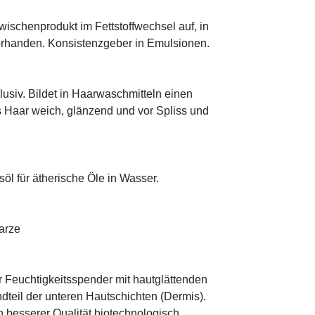
 Zwischenprodukt im Fettstoffwechsel auf, in
orhanden. Konsistenzgeber in Emulsionen.
klusiv. Bildet in Haarwaschmitteln einen
s Haar weich, glänzend und vor Spliss und
öl für ätherische Öle in Wasser.
Harze
r Feuchtigkeitsspender mit hautglättenden
ndteil der unteren Hautschichten (Dermis).
besserer Qualität biotechnologisch