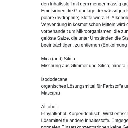
den Inhaltsstoff mit dem mengenmässig grös
Emulsionen die Grundlage der wässrigen Ph
polare (hydrophile) Stoffe wie z. B. Alkoho
Verwendung in kosmetischen Mitteln wird d
vorbehandelt um Mikroorganismen, die zum
gelöste Salze, die unter Umständen die St
beeinträchtigen, zu entfernen (Entkeimung
Mica (and) Silica:
Mischung aus Glimmer und Silica; minerali
Isododecane:
organisches Lösungsmittel für Farbstoffe u
Mascara)
Alcohol:
Ethylalkohol: Körperidentisch. Wirkt erfrisc
Lösemittel für andere Inhaltsstoffe. Entg
normalen Einsatzkonzentrationen keine Ge