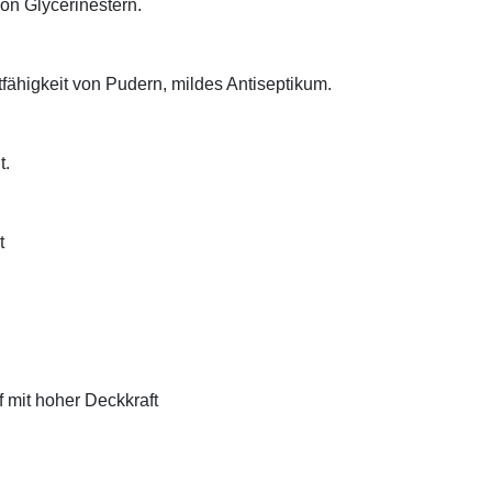
on Glycerinestern.
tfähigkeit von Pudern, mildes Antiseptikum.
t.
t
f mit hoher Deckkraft