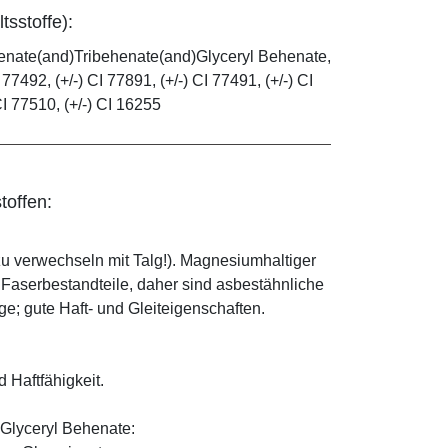
tsstoffe):
henate(and)Tribehenate(and)Glyceryl Behenate,
 77492, (+/-) CI 77891, (+/-) CI 77491, (+/-) CI
CI 77510, (+/-) CI 16255
toffen:
zu verwechseln mit Talg!). Magnesiumhaltiger
e Faserbestandteile, daher sind asbestähnliche
; gute Haft- und Gleiteigenschaften.
d Haftfähigkeit.
Glyceryl Behenate: